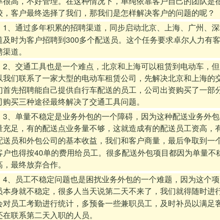
率很高，不好管理。在这种情况下，单纯依靠客户自己的团队是
较，客户最终选择了我们，那我们是怎样解决客户的问题的呢？
1
、通过多年积累的招聘渠道，同步启动北京、上海、广州、深
300
道及时为客户招聘到
多个配送员。这个任务要求卓尔人力有
聘渠道。
2
、交通工具也是一个难点，北京和上海可以租赁到电动车，但
以我们联系了一家大型的电动车租赁公司，先解决北京和上海的
们首先招聘能自己提供自行车配送的员工，公司出资购买了一部
司购买三种途径最终解决了交通工具问题。
3
、单量不稳定是业务外包的一个障碍，因为这种配送业务外包
量充足，有的配送点业务量不够，这就造成有的配送员工资高，
配送员和外包公司的基本收益，我们和客户商量，最后争取到一
40
客户也得按
单的费用给员工。很多配送外包项目都因为单量不
高，最终放弃合作。
4
、员工不稳定问题也是困扰业务外包的一个难题，因为这个项
员本身就不稳定，很多人当天说第二天不来了，我们就得随时进
会对员工考勤进行统计，多预备一些兼职员工，及时补员以满足
还在联系第二天入职的人员。