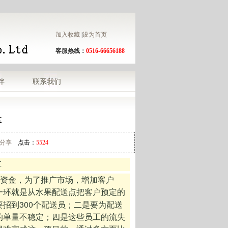
加入收藏
|
设为首页
客服热线：
0516-66656188
伴
联系我们
享
分享
点击：
5524
享
资金，为了推广市场，增加客户
一环就是从水果配送点把客户预定的
300
要招到
个配送员；二是要为配送
的单量不稳定；四是这些员工的流失